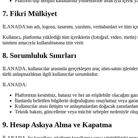
Platform dışı iletişim kanallarına yönlendirme amacıyla içerik 
7. Fikri Mülkiyet
İLANADA'nın adı, logosu, tasarımı, yazılımı, veritabanları ve tüm içe
Kullanıcı, platforma yüklediği tüm içeriklerin (fotoğraf, video, metin
tanıtımı amacıyla kullanılmasına izin verir.
8. Sorumluluk Sınırları
İLANADA, kullanıcılar arasında gerçekleşen araç alım-satım işlemlerine 
türlü anlaşmazlıktan ilgili kullanıcılar sorumludur.
İLANADA:
Platformun kesintisiz, hatasız ve her an erişilebilir olacağını ga
İlanlarda belirtilen bilgilerin doğruluğunu onaylamaz veya gara
Kullanıcılar arası iletişim ve anlaşmalardan doğacak zararlarda
Teknik bakım, güncelleme veya mücbir sebepler nedeniyle oluşa
9. Hesap Askıya Alma ve Kapatma
İLANADA, bu koşullara, platform kurallarına veya yürürlükteki mevzua