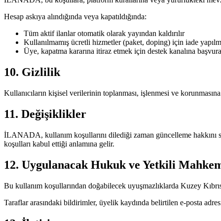
Hesap askıya alındığında veya kapatıldığında:
Tüm aktif ilanlar otomatik olarak yayından kaldırılır
Kullanılmamış ücretli hizmetler (paket, doping) için iade yapıl
Üye, kapatma kararına itiraz etmek için destek kanalına başvura
10. Gizlilik
Kullanıcıların kişisel verilerinin toplanması, işlenmesi ve korunmasına 
11. Değişiklikler
İLANADA, kullanım koşullarını dilediği zaman güncelleme hakkını sa
koşulları kabul ettiği anlamına gelir.
12. Uygulanacak Hukuk ve Yetkili Mahke
Bu kullanım koşullarından doğabilecek uyuşmazlıklarda Kuzey Kıbrıs T
Taraflar arasındaki bildirimler, üyelik kaydında belirtilen e-posta adresi