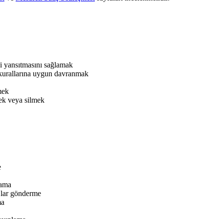
eği yansıtmasını sağlamak
 kurallarına uygun davranmak
mek
mek veya silmek
e
lama
ajlar gönderme
ma