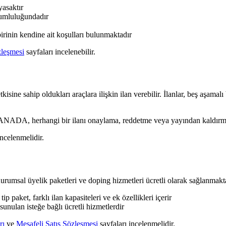
yasaktır
orumluluğundadır
irinin kendine ait koşulları bulunmaktadır
leşmesi
sayfaları incelenebilir.
kisine sahip oldukları araçlara ilişkin ilan verebilir. İlanlar, beş aşamal
NADA, herhangi bir ilanı onaylama, reddetme veya yayından kaldırma 
ncelenmelidir.
urumsal üyelik paketleri ve doping hizmetleri ücretli olarak sağlanmakta
 paket, farklı ilan kapasiteleri ve ek özellikleri içerir
unulan isteğe bağlı ücretli hizmetlerdir
rı
ve
Mesafeli Satış Sözleşmesi
sayfaları incelenmelidir.