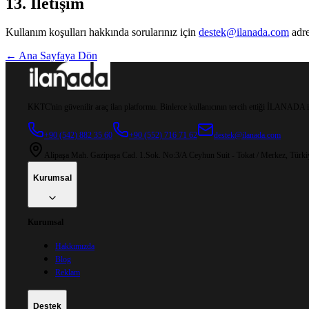
13. İletişim
Kullanım koşulları hakkında sorularınız için
destek@ilanada.com
adre
← Ana Sayfaya Dön
KKTC'nin güvenilir araç ilan platformu. Binlerce kullanıcının tercih ettiği İLANADA ile
+90 (542) 882 35 60
+90 (552) 716 71 62
destek@ilanada.com
Alipaşa Mah. Gazipaşa Cad. 1.Sok. No:3/A Ceyhun Suit - Tokat / Merkez, Türki
Kurumsal
Kurumsal
Hakkımızda
Blog
Reklam
Destek