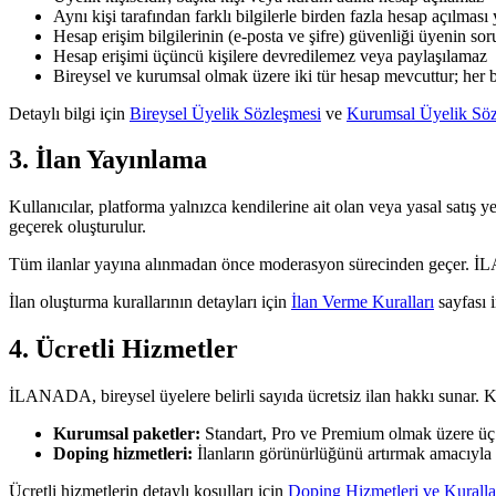
Aynı kişi tarafından farklı bilgilerle birden fazla hesap açılması 
Hesap erişim bilgilerinin (e-posta ve şifre) güvenliği üyenin s
Hesap erişimi üçüncü kişilere devredilemez veya paylaşılamaz
Bireysel ve kurumsal olmak üzere iki tür hesap mevcuttur; her b
Detaylı bilgi için
Bireysel Üyelik Sözleşmesi
ve
Kurumsal Üyelik Söz
3. İlan Yayınlama
Kullanıcılar, platforma yalnızca kendilerine ait olan veya yasal satış yet
geçerek oluşturulur.
Tüm ilanlar yayına alınmadan önce moderasyon sürecinden geçer. İLA
İlan oluşturma kurallarının detayları için
İlan Verme Kuralları
sayfası i
4. Ücretli Hizmetler
İLANADA, bireysel üyelere belirli sayıda ücretsiz ilan hakkı sunar. K
Kurumsal paketler:
Standart, Pro ve Premium olmak üzere üç tip
Doping hizmetleri:
İlanların görünürlüğünü artırmak amacıyla s
Ücretli hizmetlerin detaylı koşulları için
Doping Hizmetleri ve Kuralla