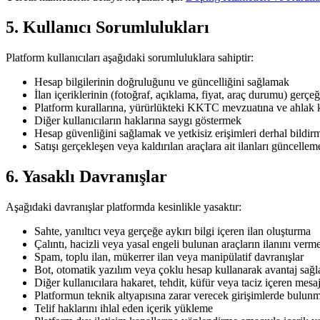
5. Kullanıcı Sorumlulukları
Platform kullanıcıları aşağıdaki sorumluluklara sahiptir:
Hesap bilgilerinin doğruluğunu ve güncelliğini sağlamak
İlan içeriklerinin (fotoğraf, açıklama, fiyat, araç durumu) gerç
Platform kurallarına, yürürlükteki KKTC mevzuatına ve ahlak
Diğer kullanıcıların haklarına saygı göstermek
Hesap güvenliğini sağlamak ve yetkisiz erişimleri derhal bildir
Satışı gerçekleşen veya kaldırılan araçlara ait ilanları güncelle
6. Yasaklı Davranışlar
Aşağıdaki davranışlar platformda kesinlikle yasaktır:
Sahte, yanıltıcı veya gerçeğe aykırı bilgi içeren ilan oluşturma
Çalıntı, hacizli veya yasal engeli bulunan araçların ilanını verm
Spam, toplu ilan, mükerrer ilan veya manipülatif davranışlar
Bot, otomatik yazılım veya çoklu hesap kullanarak avantaj sağ
Diğer kullanıcılara hakaret, tehdit, küfür veya taciz içeren mes
Platformun teknik altyapısına zarar verecek girişimlerde bulun
Telif haklarını ihlal eden içerik yükleme