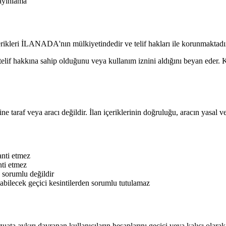
yayınlama
rikleri İLANADA'nın mülkiyetindedir ve telif hakları ile korunmaktadır.
) telif hakkına sahip olduğunu veya kullanım iznini aldığını beyan eder.
taraf veya aracı değildir. İlan içeriklerinin doğruluğu, aracın yasal ve 
ranti etmez
nti etmez
n sorumlu değildir
bilecek geçici kesintilerden sorumlu tutulamaz
ta aykırı davranan kullanıcıların hesaplarını geçici veya kalıcı olarak