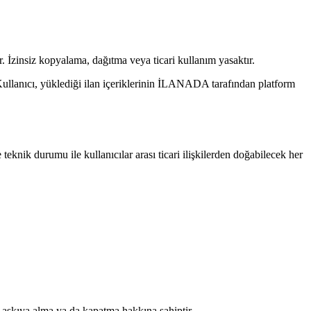
 İzinsiz kopyalama, dağıtma veya ticari kullanım yasaktır.
 Kullanıcı, yüklediği ilan içeriklerinin İLANADA tarafından platform
teknik durumu ile kullanıcılar arası ticari ilişkilerden doğabilecek her
 askıya alma ya da kapatma hakkına sahiptir.