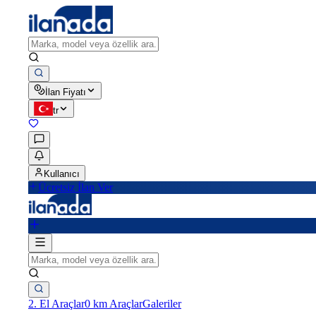
İlan Fiyatı
tr
Kullanıcı
Ücretsiz İlan Ver
2. El Araçlar
0 km Araçlar
Galeriler