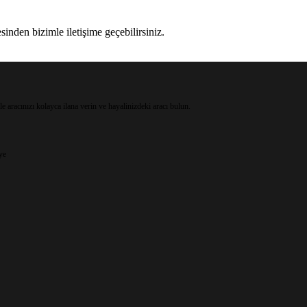
sinden bizimle iletişime geçebilirsiniz.
 aracınızı kolayca ilana verin ve hayalinizdeki aracı bulun.
ye