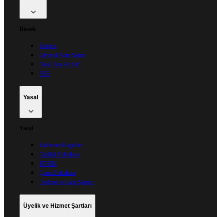
Destek
İletişim
Güvenli Alım Satım
Nasıl İlan Verilir?
SSS
Yasal
Yasal
Kullanım Koşulları
Gizlilik Politikası
KVKK
Çerez Politikası
Teslimat ve İade Şartları
Üyelik ve Hizmet Şartları