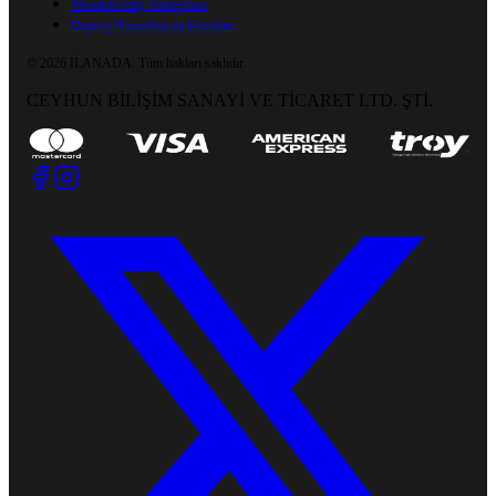
Mesafeli Satış Sözleşmesi
Doping Hizmetleri ve Kuralları
©
2026
İLANADA.
Tüm hakları saklıdır.
CEYHUN BİLİŞİM SANAYİ VE TİCARET LTD. ŞTİ.