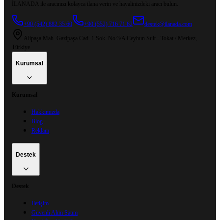
İLANADA ile aracınızı kolayca ilana verin ve hayalinizdeki aracı bulun.
+90 (542) 882 35 60
+90 (552) 716 71 62
destek@ilanada.com
Alipaşa Mah. Gazipaşa Cad. 1.Sok. No:3/A Ceyhun Suit - Tokat / Merkez,
Türkiye
Kurumsal
Kurumsal
Hakkımızda
Blog
Reklam
Destek
Destek
İletişim
Güvenli Alım Satım