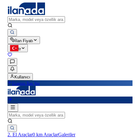
İlan Fiyatı
tr
Kullanıcı
Ücretsiz İlan Ver
2. El Araçlar
0 km Araçlar
Galeriler