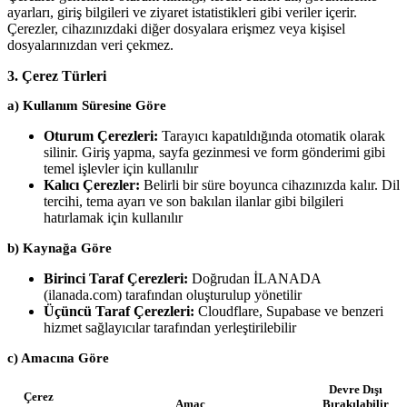
ayarları, giriş bilgileri ve ziyaret istatistikleri gibi veriler içerir.
Çerezler, cihazınızdaki diğer dosyalara erişmez veya kişisel
dosyalarınızdan veri çekmez.
3. Çerez Türleri
a) Kullanım Süresine Göre
Oturum Çerezleri:
Tarayıcı kapatıldığında otomatik olarak
silinir. Giriş yapma, sayfa gezinmesi ve form gönderimi gibi
temel işlevler için kullanılır
Kalıcı Çerezler:
Belirli bir süre boyunca cihazınızda kalır. Dil
tercihi, tema ayarı ve son bakılan ilanlar gibi bilgileri
hatırlamak için kullanılır
b) Kaynağa Göre
Birinci Taraf Çerezleri:
Doğrudan İLANADA
(ilanada.com) tarafından oluşturulup yönetilir
Üçüncü Taraf Çerezleri:
Cloudflare, Supabase ve benzeri
hizmet sağlayıcılar tarafından yerleştirilebilir
c) Amacına Göre
Devre Dışı
Çerez
Amaç
Bırakılabilir