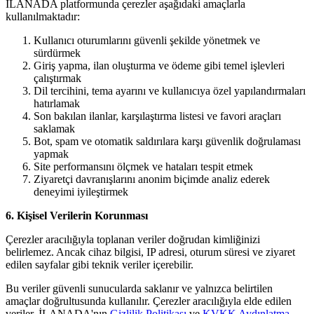
İLANADA platformunda çerezler aşağıdaki amaçlarla
kullanılmaktadır:
Kullanıcı oturumlarını güvenli şekilde yönetmek ve
sürdürmek
Giriş yapma, ilan oluşturma ve ödeme gibi temel işlevleri
çalıştırmak
Dil tercihini, tema ayarını ve kullanıcıya özel yapılandırmaları
hatırlamak
Son bakılan ilanlar, karşılaştırma listesi ve favori araçları
saklamak
Bot, spam ve otomatik saldırılara karşı güvenlik doğrulaması
yapmak
Site performansını ölçmek ve hataları tespit etmek
Ziyaretçi davranışlarını anonim biçimde analiz ederek
deneyimi iyileştirmek
6. Kişisel Verilerin Korunması
Çerezler aracılığıyla toplanan veriler doğrudan kimliğinizi
belirlemez. Ancak cihaz bilgisi, IP adresi, oturum süresi ve ziyaret
edilen sayfalar gibi teknik veriler içerebilir.
Bu veriler güvenli sunucularda saklanır ve yalnızca belirtilen
amaçlar doğrultusunda kullanılır. Çerezler aracılığıyla elde edilen
veriler, İLANADA'nın
Gizlilik Politikası
ve
KVKK Aydınlatma