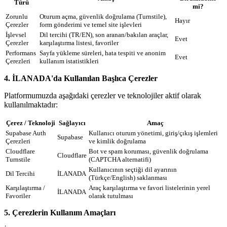
Türü
mi?
Zorunlu
Oturum açma, güvenlik doğrulama (Turnstile),
Hayır
Çerezler
form gönderimi ve temel site işlevleri
İşlevsel
Dil tercihi (TR/EN), son aranan/bakılan araçlar,
Evet
Çerezler
karşılaştırma listesi, favoriler
Performans
Sayfa yükleme süreleri, hata tespiti ve anonim
Evet
Çerezleri
kullanım istatistikleri
4. İLANADA'da Kullanılan Başlıca Çerezler
Platformumuzda aşağıdaki çerezler ve teknolojiler aktif olarak
kullanılmaktadır:
Çerez / Teknoloji
Sağlayıcı
Amaç
Supabase Auth
Kullanıcı oturum yönetimi, giriş/çıkış işlemleri
Supabase
Çerezleri
ve kimlik doğrulama
Cloudflare
Bot ve spam koruması, güvenlik doğrulama
Cloudflare
Turnstile
(CAPTCHA alternatifi)
Kullanıcının seçtiği dil ayarının
Dil Tercihi
İLANADA
(Türkçe/English) saklanması
Karşılaştırma /
Araç karşılaştırma ve favori listelerinin yerel
İLANADA
Favoriler
olarak tutulması
5. Çerezlerin Kullanım Amaçları