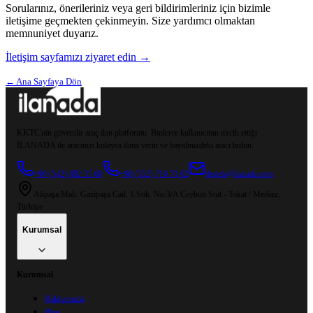
Sorularınız, önerileriniz veya geri bildirimleriniz için bizimle
iletişime geçmekten çekinmeyin. Size yardımcı olmaktan
memnuniyet duyarız.
İletişim sayfamızı ziyaret edin →
← Ana Sayfaya Dön
KKTC'nin güvenilir araç ilan platformu. Binlerce kullanıcının tercih ettiği
İLANADA ile aracınızı kolayca ilana verin ve hayalinizdeki aracı bulun.
+90 (542) 882 35 60
+90 (552) 716 71 62
destek@ilanada.com
Alipaşa Mah. Gazipaşa Cad. 1.Sok. No:3/A Ceyhun Suit - Tokat / Merkez,
Türkiye
Kurumsal
Kurumsal
Hakkımızda
Blog