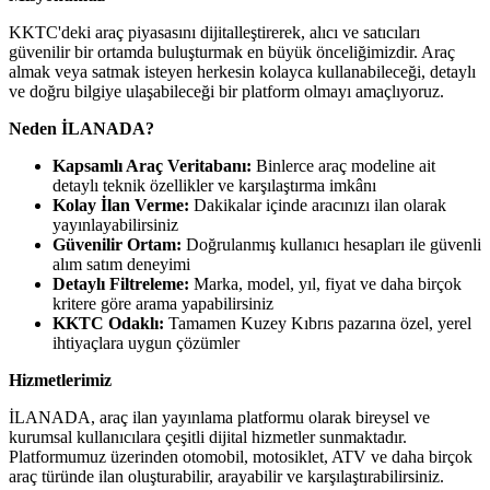
KKTC'deki araç piyasasını dijitalleştirerek, alıcı ve satıcıları
güvenilir bir ortamda buluşturmak en büyük önceliğimizdir. Araç
almak veya satmak isteyen herkesin kolayca kullanabileceği, detaylı
ve doğru bilgiye ulaşabileceği bir platform olmayı amaçlıyoruz.
Neden İLANADA?
Kapsamlı Araç Veritabanı:
Binlerce araç modeline ait
detaylı teknik özellikler ve karşılaştırma imkânı
Kolay İlan Verme:
Dakikalar içinde aracınızı ilan olarak
yayınlayabilirsiniz
Güvenilir Ortam:
Doğrulanmış kullanıcı hesapları ile güvenli
alım satım deneyimi
Detaylı Filtreleme:
Marka, model, yıl, fiyat ve daha birçok
kritere göre arama yapabilirsiniz
KKTC Odaklı:
Tamamen Kuzey Kıbrıs pazarına özel, yerel
ihtiyaçlara uygun çözümler
Hizmetlerimiz
İLANADA, araç ilan yayınlama platformu olarak bireysel ve
kurumsal kullanıcılara çeşitli dijital hizmetler sunmaktadır.
Platformumuz üzerinden otomobil, motosiklet, ATV ve daha birçok
araç türünde ilan oluşturabilir, arayabilir ve karşılaştırabilirsiniz.