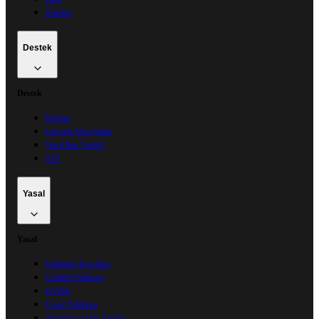
Reklam
Destek
Destek
İletişim
Güvenli Alım Satım
Nasıl İlan Verilir?
SSS
Yasal
Yasal
Kullanım Koşulları
Gizlilik Politikası
KVKK
Çerez Politikası
Teslimat ve İade Şartları