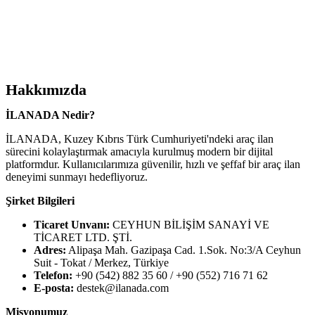
Hakkımızda
İLANADA Nedir?
İLANADA, Kuzey Kıbrıs Türk Cumhuriyeti'ndeki araç ilan
sürecini kolaylaştırmak amacıyla kurulmuş modern bir dijital
platformdur. Kullanıcılarımıza güvenilir, hızlı ve şeffaf bir araç ilan
deneyimi sunmayı hedefliyoruz.
Şirket Bilgileri
Ticaret Unvanı:
CEYHUN BİLİŞİM SANAYİ VE
TİCARET LTD. ŞTİ.
Adres:
Alipaşa Mah. Gazipaşa Cad. 1.Sok. No:3/A Ceyhun
Suit - Tokat / Merkez, Türkiye
Telefon:
+90 (542) 882 35 60 / +90 (552) 716 71 62
E-posta:
destek@ilanada.com
Misyonumuz