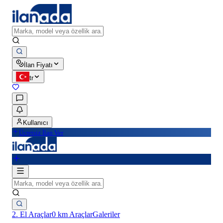
İlan Fiyatı
tr
Kullanıcı
Ücretsiz İlan Ver
2. El Araçlar
0 km Araçlar
Galeriler