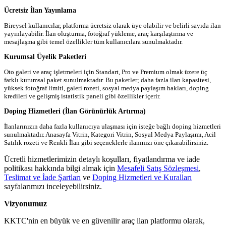
Ücretsiz İlan Yayınlama
Bireysel kullanıcılar, platforma ücretsiz olarak üye olabilir ve belirli sayıda ilan
yayınlayabilir. İlan oluşturma, fotoğraf yükleme, araç karşılaştırma ve
mesajlaşma gibi temel özellikler tüm kullanıcılara sunulmaktadır.
Kurumsal Üyelik Paketleri
Oto galeri ve araç işletmeleri için Standart, Pro ve Premium olmak üzere üç
farklı kurumsal paket sunulmaktadır. Bu paketler; daha fazla ilan kapasitesi,
yüksek fotoğraf limiti, galeri rozeti, sosyal medya paylaşım hakları, doping
kredileri ve gelişmiş istatistik paneli gibi özellikler içerir.
Doping Hizmetleri (İlan Görünürlük Artırma)
İlanlarınızın daha fazla kullanıcıya ulaşması için isteğe bağlı doping hizmetleri
sunulmaktadır. Anasayfa Vitrin, Kategori Vitrin, Sosyal Medya Paylaşımı, Acil
Satılık rozeti ve Renkli İlan gibi seçeneklerle ilanınızı öne çıkarabilirsiniz.
Ücretli hizmetlerimizin detaylı koşulları, fiyatlandırma ve iade
politikası hakkında bilgi almak için
Mesafeli Satış Sözleşmesi
,
Teslimat ve İade Şartları
ve
Doping Hizmetleri ve Kuralları
sayfalarımızı inceleyebilirsiniz.
Vizyonumuz
KKTC'nin en büyük ve en güvenilir araç ilan platformu olarak,